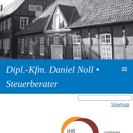
Dipl.-Kfm. Daniel Noll •
Steuerberater
Startseite
Sitemap
Zur Kanzlei