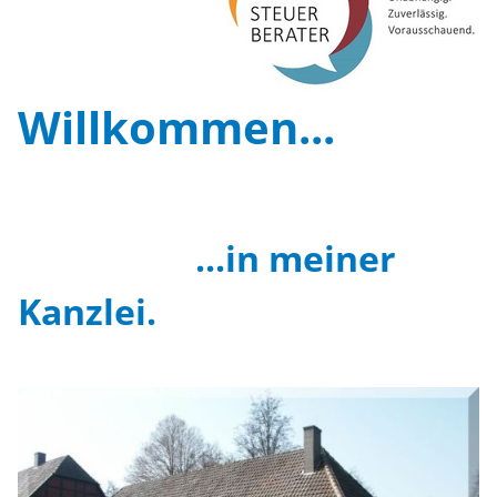
Aktuelles
Service
Willkommen...
Links
Kontakt
...in meiner
Kanzlei.
Impressum.Datenschutz